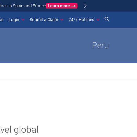
Learn more
ance
(opens in new window)
be
Login
Submit a Claim
24/7 Hotlines
Peru
vel global