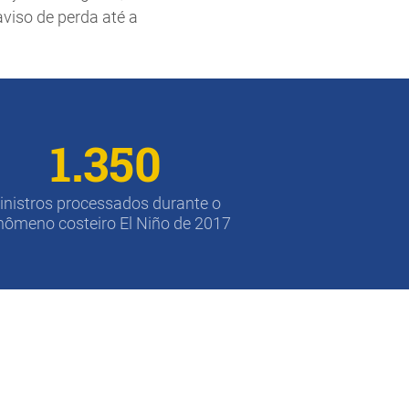
aviso de perda até a
1.350
inistros processados durante o
nômeno costeiro El Niño de 2017
o