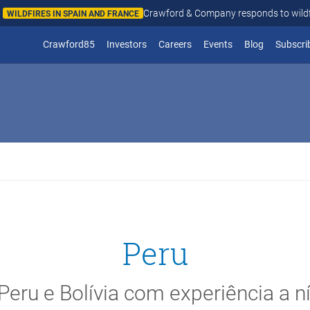
Crawford & Company responds to wildfires in Spain and Fr
N AND FRANCE
(opens in new window)
Crawford85
Investors
Careers
Events
Blog
Subscri
Peru
Peru e Bolívia com experiência a ní