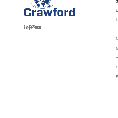
S
L
L
T
M
M
A
C
F