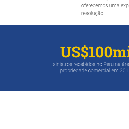
oferecemos uma experi
resolução.
US$100m
sinistros recebidos no Peru na ár
propriedade comercial em 201