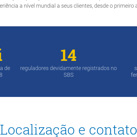
ência a nível mundial a seus clientes, desde o primeiro 
i
14
ea de
reguladores devidamente registrados no
s
8
SBS
fe
Localização e contat