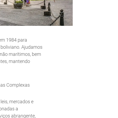
 em 1984 para
boliviano. Ajudamos
e não marítimos, bem
entes, mantendo
das Complexas
leis, mercados e
ionadas a
viços abrangente,