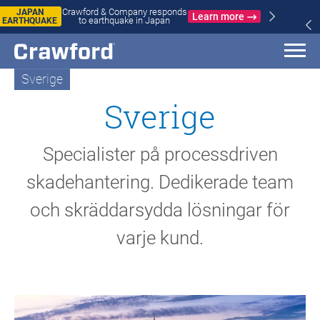
WILDFIRES
Crawford & Company responds to
IN SPAIN
Learn more
wildfires in Spain and France
AND
FRANCE
Sverige
Sverige
Specialister på processdriven
skadehantering. Dedikerade team
och skräddarsydda lösningar för
varje kund.