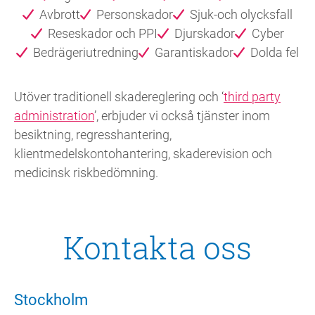
Avbrott
Personskador
Sjuk-och olycksfall
Reseskador och PPI
Djurskador
Cyber
Bedrägeriutredning
Garantiskador
Dolda fel
Utöver traditionell skadereglering och ‘
third party
administration
’, erbjuder vi också tjänster inom
besiktning, regresshantering,
klientmedelskontohantering, skaderevision och
medicinsk riskbedömning.
Kontakta oss
Stockholm