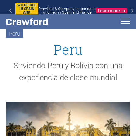
WILDFIRES
Crawford & Company responds to
IN SPAIN
Learn more
wildfires in Spain and France
AND
FRANCE
Peru
Peru
Sirviendo Peru y Bolivia con una
experiencia de clase mundial