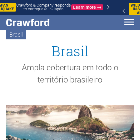
WILDFIRES
Crawford & Company responds to
IN SPAIN
Learn more
wildfires in Spain and France
AND
FRANCE
Brasil
Brasil
Ampla cobertura em todo o
território brasileiro