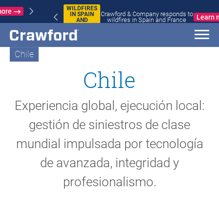
WILDFIRES
Crawford & Company responds to
IN SPAIN
Learn more
wildfires in Spain and France
AND
FRANCE
Chile
Chile
Experiencia global, ejecución local:
gestión de siniestros de clase
mundial impulsada por tecnología
de avanzada, integridad y
profesionalismo.