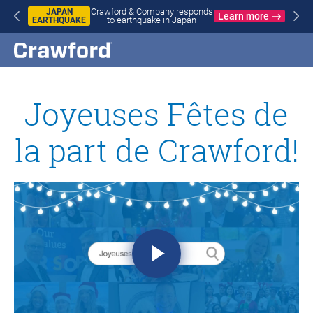
Crawford & Company responds
JAPAN
Learn more
to earthquake in Japan
EARTHQUAKE
Joyeuses Fêtes de
la part de Crawford!