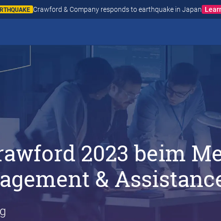
Crawford & Company responds to wildfires in Spain and Fr
N AND FRANCE
Crawford 2023 beim M
gement & Assistance 
ig