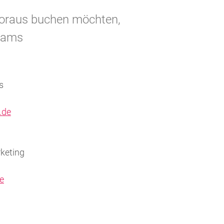
Voraus buchen möchten,
Teams
s
.de
rketing
e