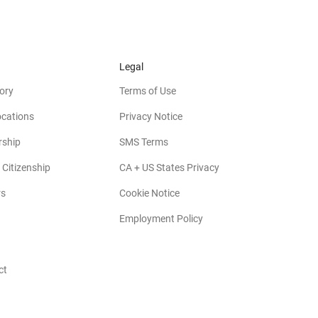
Legal
ory
Terms of Use
ocations
Privacy Notice
rship
SMS Terms
 Citizenship
CA + US States Privacy
rs
Cookie Notice
Employment Policy
ct