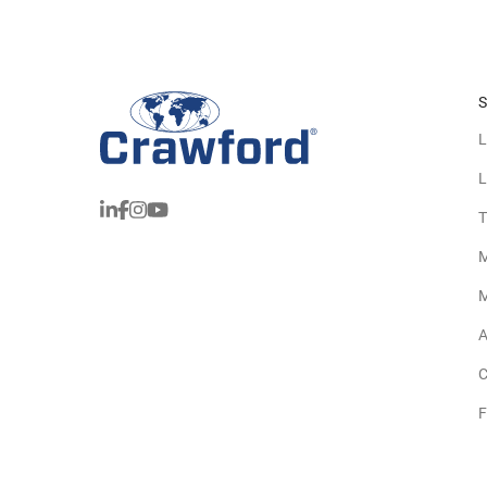
S
L
L
T
M
M
A
C
F