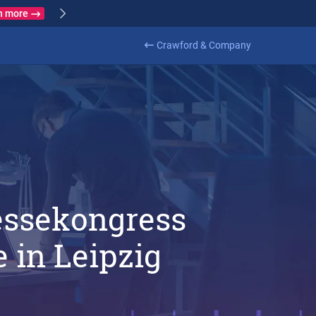
Learn more
ance
Crawford & Company
essekongress
in Leipzig