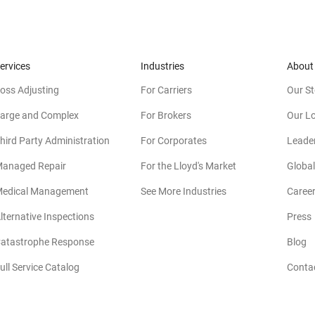
ervices
Industries
About
oss Adjusting
For Carriers
Our St
arge and Complex
For Brokers
Our L
hird Party Administration
For Corporates
Leade
anaged Repair
For the Lloyd's Market
Global
edical Management
See More Industries
Caree
lternative Inspections
Press
atastrophe Response
Blog
ull Service Catalog
Conta