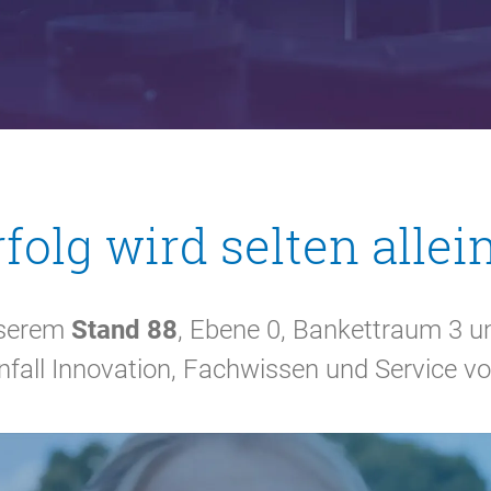
folg wird selten allein
nserem
Stand 88
, Ebene 0, Bankettraum 3 un
fall Innovation, Fachwissen und Service v