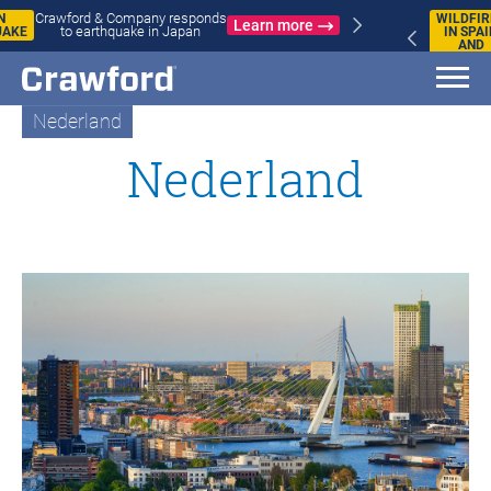
WILDFIRES
Crawford & Company responds to
IN SPAIN
Learn more
wildfires in Spain and France
AND
FRANCE
Nederland
Nederland